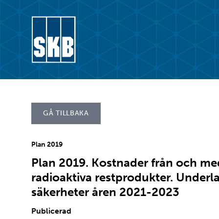
Hoppa till innehåll
Gå till startsidan för skb.se
GÅ TILLBAKA
Plan 2019
Plan 2019. Kostnader från och med
radioaktiva restprodukter. Underla
säkerheter åren 2021-2023
Publicerad